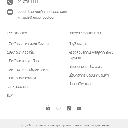
02-078-1111
goodlifeforyou@ampolfood.com
kritsada@ampolfood.com
ประเภทสินค้า
บริการสำหรับสมาชิก
ผลิตภัณฑ์อาหารและเครื่องปรุง
บัญชีของคุณ
ผลิตภัณฑ์เครื่องดื่ม
ตรวจสอบสถานะพัสดุจาก Best
Express
ผลิตภัณฑ์ขนมขบเคี้ยว
นโยบายความเป็นส่วนตัว
ผลิตภัณฑ์เครื่องปรุงลดโซเดียม
นโยบายการเปลี่ยน/คืนสินค้า
ผลิตภัณฑ์อาหารเสริม
คำถามที่พบบ่อย
รวมชุดยอดนิยม
อื่นๆ
Copyright © 2022 AMPOLFOOD Group Corporation (Thailand) Limited. All rights reserved.