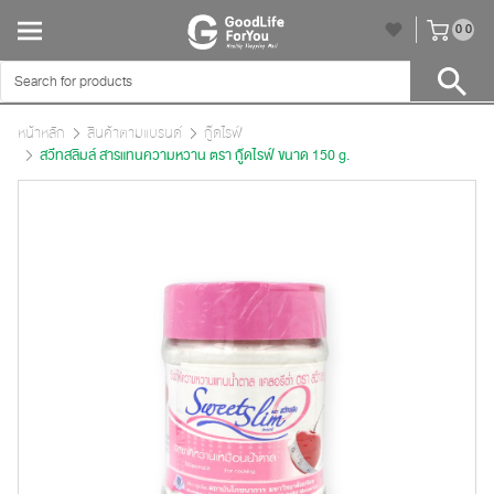
unr
0
0
หน้าหลัก
สินค้าตามแบรนด์
กู๊ดไรฟ์
สวีทสลิมล์ สารแทนความหวาน ตรา กู๊ดไรฟ์ ขนาด 150 g.