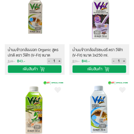
น้ำนมข้าวกล้องงอก Organic สูตร
น้ำนมข้าวกล้องไรซเบอรี ตรา วีฟิท
ปกติ ตรา วีฟิท (V-Fit) ขนาด
(V-Fit) ขนาด 3x250 ml.
3x250 ml.
-
+
-
+
฿43.-
฿46.-
฿48.-
฿51.-
เพิ่มสินค้า
เพิ่มสินค้า