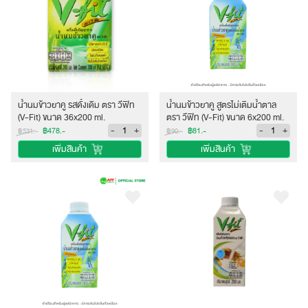
น้ำนมข้าวยาคู รสดั้งเดิม ตรา วีฟิท
น้ำนมข้าวยาคู สูตรไม่เติมน้ำตาล
(V-Fit) ขนาด 36x200 ml.
ตรา วีฟิท (V-Fit) ขนาด 6x200 ml.
-
+
-
+
฿478.-
฿81.-
฿531.-
฿90.-
เพิ่มสินค้า
เพิ่มสินค้า