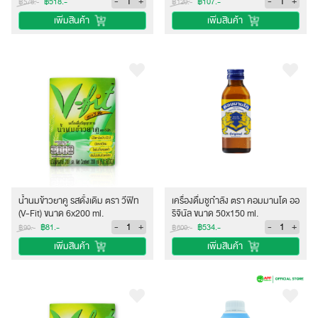
-
+
-
+
฿518.-
฿107.-
฿576.-
฿120.-
เพิ่มสินค้า
เพิ่มสินค้า
น้ำนมข้าวยาคู รสดั้งเดิม ตรา วีฟิท
เครื่องดื่มชูกำลัง ตรา คอมมานโด ออ
(V-Fit) ขนาด 6x200 ml.
ริจินัล ขนาด 50x150 ml.
-
+
-
+
฿81.-
฿534.-
฿90.-
฿600.-
เพิ่มสินค้า
เพิ่มสินค้า