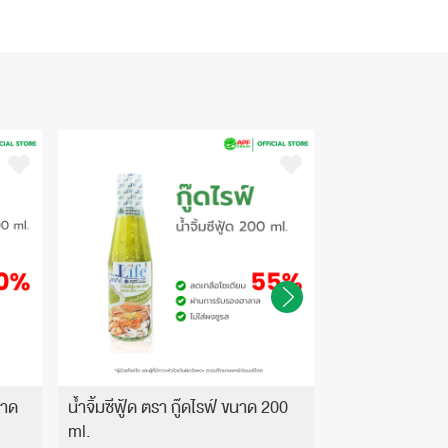
นาด
น้ำจิ้มซีฟู้ด ตรา กู๊ดไรฟ์ ขนาด 200
น้ำจิ้มสุกี้ ตรา 
ml.