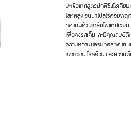
มะเขือเทศสูตรปกติซึ่งโซเดีย
โลหิตสูง อันนำไปสู่โรคอัมพ
ทดแทนด้วยเกลือโพแทสเซียม (เ
เพื่อคงรสเค็มและมีคุณสมบัติเ
ความหวานซอร์บิทอลทดแทนน้ำ
เบาหวาน โรคอ้วน และความดัน