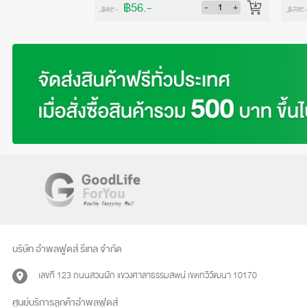
฿56.-
-
+
-
+
฿62.-
฿732.
บริษัท อำพลฟูดส์ รีเทล จำกัด
เลขที่ 123 ถนนสวนผัก แขวงศาลาธรรมสพน์ เขตทวีวัฒนา 10170
ศูนย์บริการลูกค้าอำพลฟูดส์