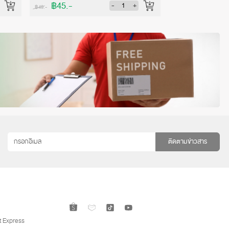
฿45.-
฿48.-
-
+
฿49.-
฿53.-
ติดตามข่าวสาร
 Express